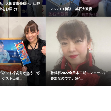
所。大船渡市長様へ。山林
をお届けに...
2022.1.1初詣 釜石大観音
ドネット様ありがとうござ
敦煌杯2022全日本二胡コンクールに
ゲスト出演...
参加なのです。(#^...