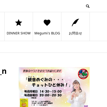
DINNER SHOW
Megumi's BLOG
お問合せ
_n