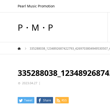
Pearl Music Promotion
P・M・P
335288038_1234892687422793_4269703804949530507_
335288038_12348926874
2023.04.27
Tweet
Share
RSS