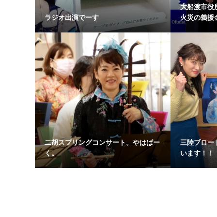
大船渡市役
ラジオ出演でーす
火災の義援金
二胡スプリングコンサート。やはぱー
三陸ブロー
く。
います！！ 