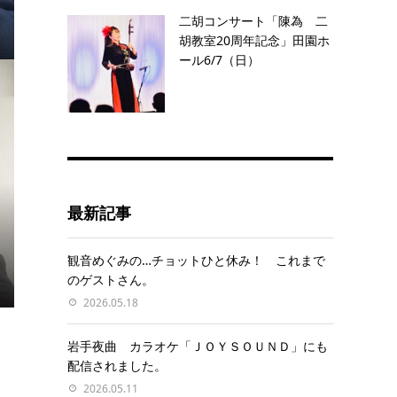
二胡コンサート「陳為 二
胡教室20周年記念」田園ホ
ール6/7（日）
最新記事
観音めぐみの…チョットひと休み！ これまで
のゲストさん。
2026.05.18
岩手夜曲 カラオケ「ＪＯＹＳＯＵＮＤ」にも
配信されました。
2026.05.11