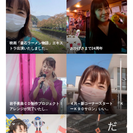
映画「釜石ラーメン物語」エキス
トラ出演いたしました...
おかげさまで24周年
岩手夜曲ＣＤ制作プロジェクト！
４月～新コーナースタート 「Ｋ
アレンジが完了いたし...
ーＫ９０サロン」いい...