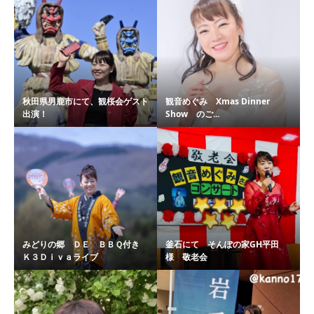
秋田県男鹿市にて、観桜会ゲスト
観音めぐみ Xmas Dinner
出演！
Show のご...
みどりの郷 ＤＥ ＢＢＱ付き
釜石にて そんぽの家GH平田
Ｋ３Ｄｉｖａライブ
様 敬老会