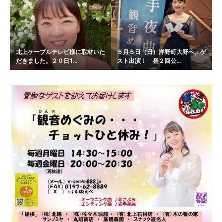
北上ケーブルテレビ様に取材いた
５月５日（日）洋野町大野へ。ゲ
だきました。２０日1...
スト出演！ 昼２回公...