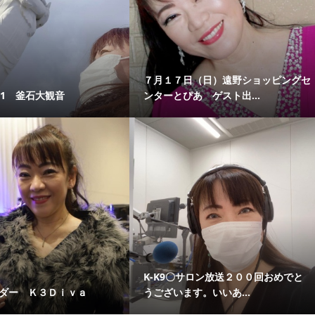
７月１７日（日）遠野ショッピングセ
1.1 釜石大観音
ンターとぴあ ゲスト出...
K-K9〇サロン放送２００回おめでと
ンダー Ｋ３Ｄｉｖａ
うございます。いいあ...