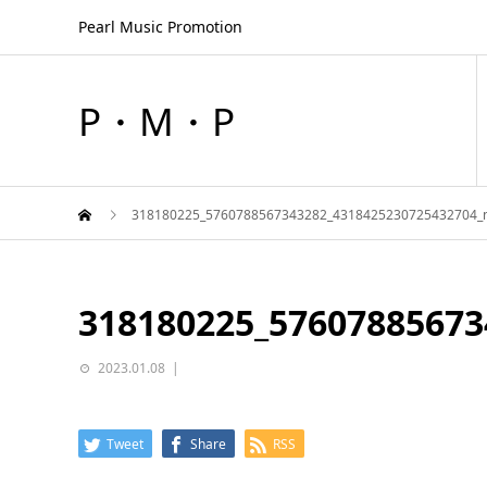
Pearl Music Promotion
P・M・P
318180225_5760788567343282_4318425230725432704_
318180225_57607885673
2023.01.08
Tweet
Share
RSS