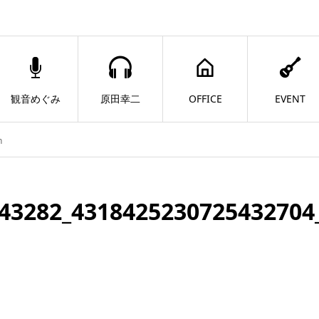
観音めぐみ
原田幸二
OFFICE
EVENT
n
43282_4318425230725432704