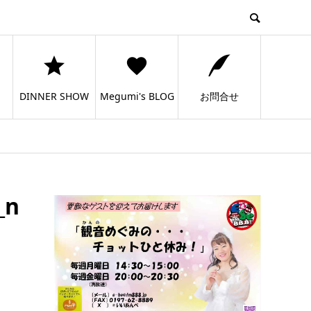
DINNER SHOW
Megumi's BLOG
お問合せ
_n