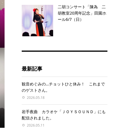
二胡コンサート「陳為 二
胡教室20周年記念」田園ホ
ール6/7（日）
最新記事
観音めぐみの…チョットひと休み！ これまで
のゲストさん。
2026.05.18
岩手夜曲 カラオケ「ＪＯＹＳＯＵＮＤ」にも
配信されました。
2026.05.11