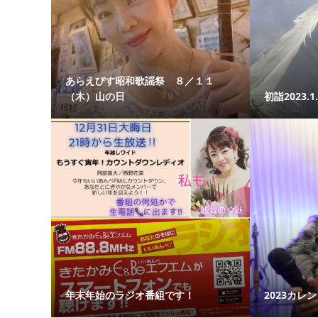
あらえびす昭和歌謡祭 ８／１１
（木）山の日
初詣2023.
年末年始のラジオ番組です！
2023カレ