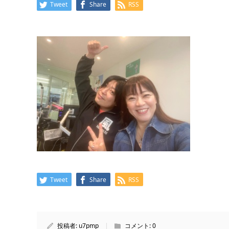
Tweet
Share
RSS
Tweet
Share
RSS
投稿者:
u7pmp
コメント:
0