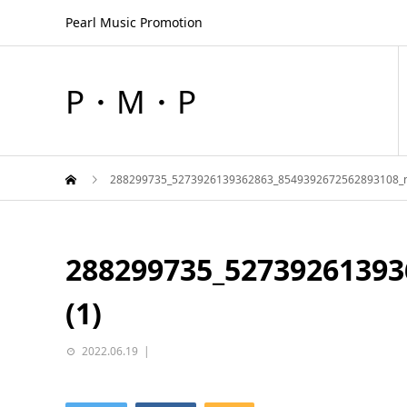
Pearl Music Promotion
P・M・P
288299735_5273926139362863_8549392672562893108_n
288299735_52739261393
(1)
2022.06.19