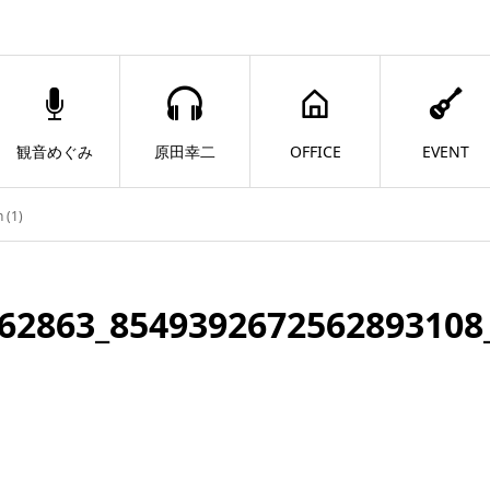
観音めぐみ
原田幸二
OFFICE
EVENT
 (1)
62863_8549392672562893108