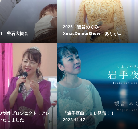
2025 観音めぐみ
1.1 釜石大観音
XmasDinnerShow ありが...
Ｄ制作プロジェクト！アレ
「岩手夜曲」ＣＤ発売！！
たしました...
2023.11.17