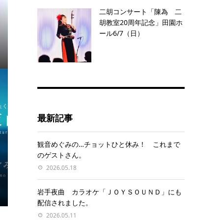
二胡コンサート「陳為 二
胡教室20周年記念」田園ホ
ール6/7（日）
最新記事
観音めぐみの…チョットひと休み！ これまで
のゲストさん。
2026.05.18
岩手夜曲 カラオケ「ＪＯＹＳＯＵＮＤ」にも
配信されました。
2026.05.11