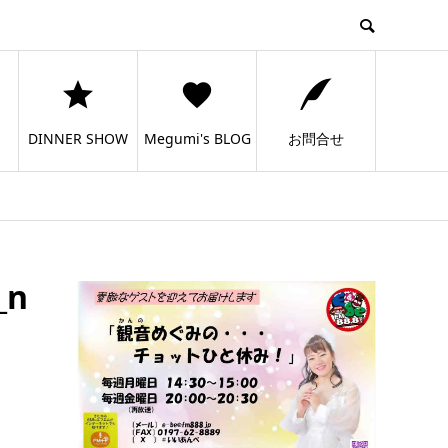
DINNER SHOW
Megumi's BLOG
お問合せ
_n