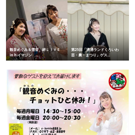
観音めぐみ＆雪音 絆ＬＩＶＥ
第25回「湧湧ランドくろいわ
in h.イマジン ...
芸・農・まつり」ゲス...