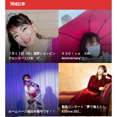
関連記事
７月１７日（日）遠野ショッピン
Ｋ３Ｄｉｖａ ３th
グセンターとぴあ ゲ...
Anniversary コン...
新曲コンサート「夢で逢えたら」
ホームページ復旧作業中です！！
K3Diva 202...