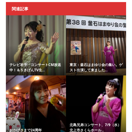
関連記事
テレビ岩手・コンサートCM放送
東京：釜石はまゆり会の集い。ゲ
中！＆５きげんTV生...
スト出演して来ました...
北島兄弟コンサート、7/9（水）
おかげさまで24周年
北上市さくらホール...