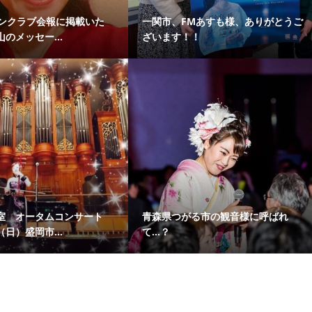
ァンクラブ会報に掲載いた
一関市、FMあすも様、ありがとうご
のメッセー...
ざいます！！
室 オータムコンサート
青森県つがる市の観音様に呼ばれ
日）盛岡市...
て…？