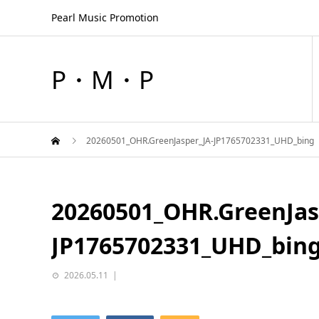
Pearl Music Promotion
P・M・P
20260501_OHR.GreenJasper_JA-JP1765702331_UHD_bing
20260501_OHR.GreenJas
JP1765702331_UHD_bin
2026.05.11