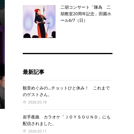
二胡コンサート「陳為 二
胡教室20周年記念」田園ホ
ール6/7（日）
最新記事
観音めぐみの…チョットひと休み！ これまで
のゲストさん。
2026.05.18
岩手夜曲 カラオケ「ＪＯＹＳＯＵＮＤ」にも
配信されました。
2026.05.11