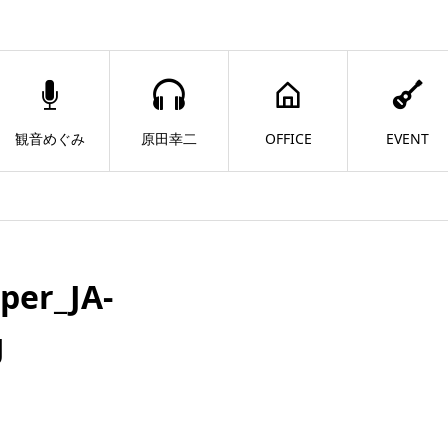
観音めぐみ
原田幸二
OFFICE
EVENT
per_JA-
g