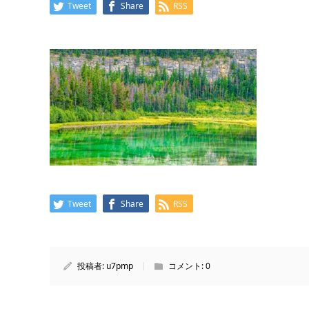
Tweet
Share
RSS
Tweet
Share
RSS
投稿者:
u7pmp
コメント:
0