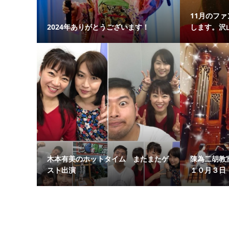
11月のフ
2024年ありがとうございます！
します。沢山
木本有美のホットタイム またまたゲ
陳為二胡教
スト出演
１０月３日（