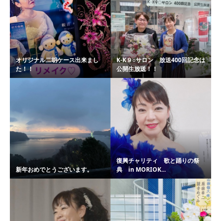
オリジナル二胡ケース出来まし
K-K９○サロン 放送400回記念は
た！！
公開生放送！！
復興チャリティ 歌と踊りの祭
新年おめでとうございます。
典 in MORIOK...