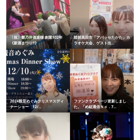
〔祝〕磐乃井酒造様 創業102年
陸前高田市「アバッセたかた」カ
《新酒まつり‼️》
ラオケ大会、ゲスト出...
2024観音めぐみクリスマスディ
ファンクラブページ更新しまし
ナーショー 12/...
た。「め組通信Ｎｏ．7...