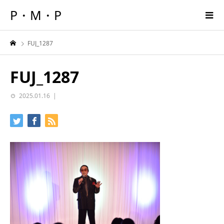
P・M・P
FUJ_1287
FUJ_1287
2025.01.16