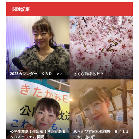
関連記事
2023カレンダー Ｋ３Ｄｉｖａ
さくら前線北上中
公開生放送！生出演！きたかみＥ
あらえびす昭和歌謡祭 ８／１１
＆Ｂｅエフエム 開局...
（木）山の日