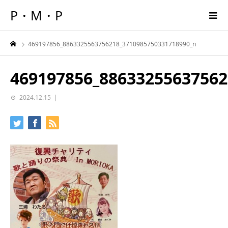
P・M・P
469197856_8863325563756218_3710985750331718990_n
469197856_88633255637562
2024.12.15