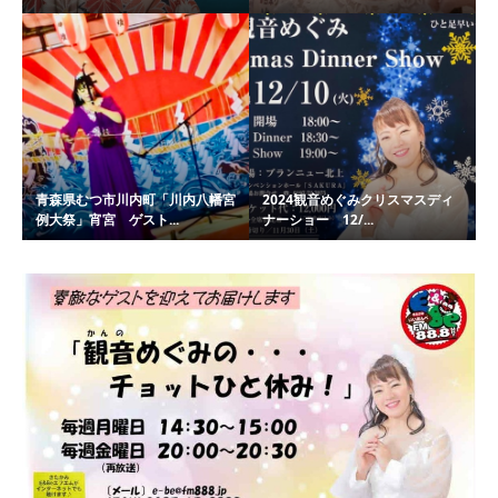
青森県むつ市川内町「川内八幡宮
2024観音めぐみクリスマスディ
例大祭」宵宮 ゲスト...
ナーショー 12/...