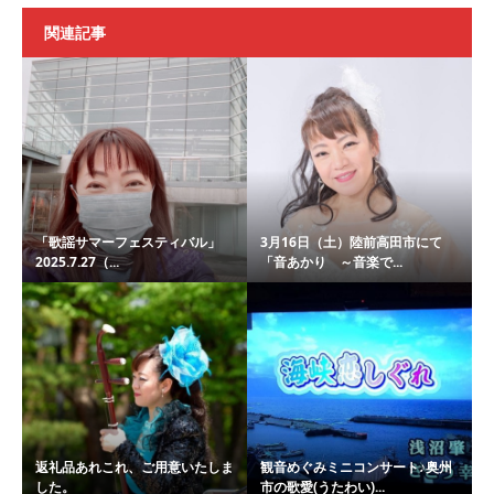
関連記事
「歌謡サマーフェスティバル」
3月16日（土）陸前高田市にて
2025.7.27（...
「音あかり ～音楽で...
返礼品あれこれ、ご用意いたしま
観音めぐみミニコンサート♪奥州
した。
市の歌愛(うたわい)...