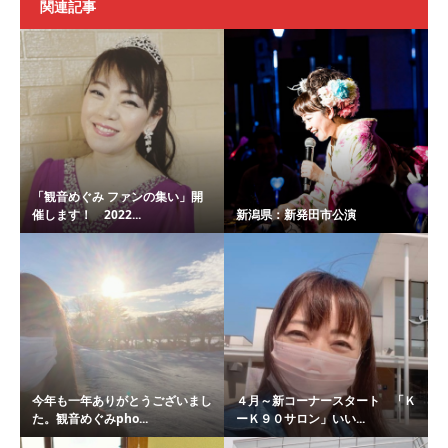
関連記事
「観音めぐみ ファンの集い」開
催します！ 2022...
新潟県：新発田市公演
今年も一年ありがとうございまし
４月～新コーナースタート 「Ｋ
た。観音めぐみpho...
ーＫ９０サロン」いい...