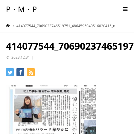
P・M・P
414077544_7069023746519751_4864595040516020415_n
414077544_70690237465197
2023.12.31