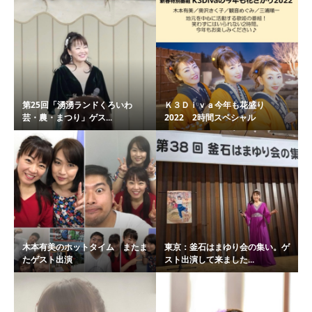
第25回「湧湧ランドくろいわ
Ｋ３Ｄｉｖａ今年も花盛り
芸・農・まつり」ゲス...
2022 2時間スペシャル
木本有美のホットタイム またま
東京：釜石はまゆり会の集い。ゲ
たゲスト出演
スト出演して来ました...