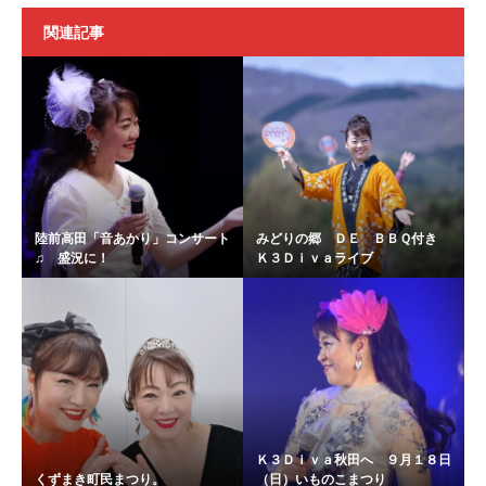
関連記事
陸前高田「音あかり」コンサート
みどりの郷 ＤＥ ＢＢＱ付き
♫ 盛況に！
Ｋ３Ｄｉｖａライブ
Ｋ３Ｄｉｖａ秋田へ ９月１８日
くずまき町民まつり。
（日）いものこまつり