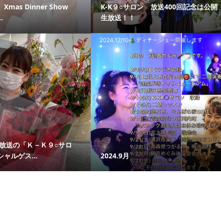
mas Dinner Show
K-K９○サロン 放送400回記念は公開
.
生放送！！
日放送の「Ｋ－Ｋ９○サロ
ャルゲス...
2024.9月