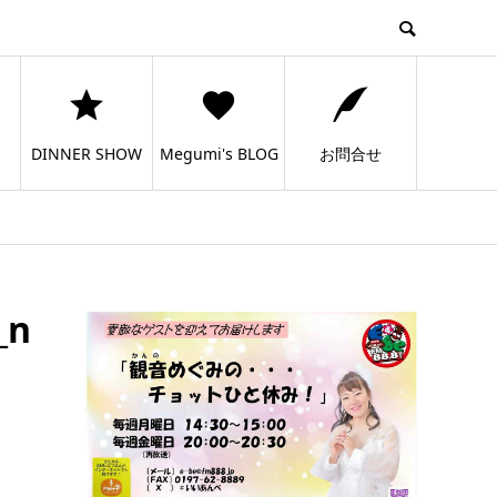
DINNER SHOW
Megumi's BLOG
お問合せ
_n