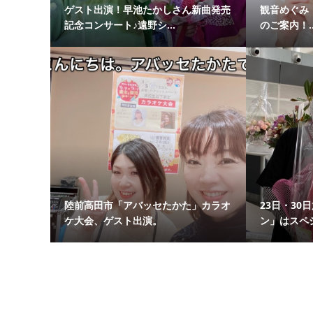
ゲスト出演！早池たかしさん新曲発売
観音めぐみ X
記念コンサート♪遠野シ...
のご案内！..
陸前高田市「アバッセたかた」カラオ
23日・30
ケ大会、ゲスト出演。
ン」はスペシ