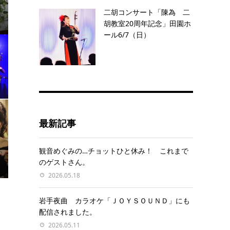
二胡コンサート「陳為 二
胡教室20周年記念」田園ホ
ール6/7（日）
最新記事
観音めぐみの…チョットひと休み！ これまで
のゲストさん。
2026.05.18
岩手夜曲 カラオケ「ＪＯＹＳＯＵＮＤ」にも
配信されました。
2026.05.11