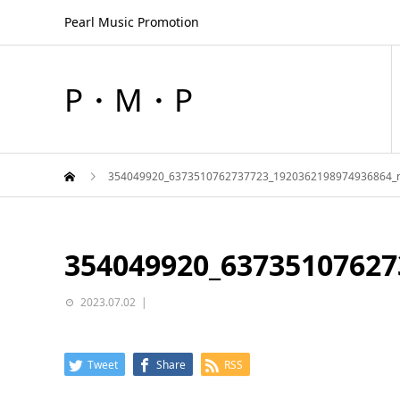
Pearl Music Promotion
P・M・P
354049920_6373510762737723_1920362198974936864_
354049920_63735107627
2023.07.02
Tweet
Share
RSS