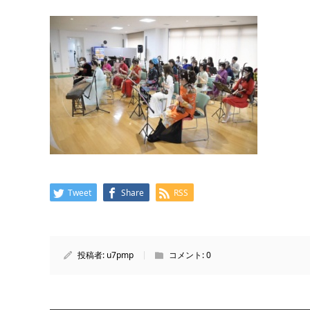
Tweet
Share
RSS
投稿者:
u7pmp
コメント:
0