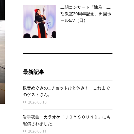
二胡コンサート「陳為 二
胡教室20周年記念」田園ホ
ール6/7（日）
最新記事
観音めぐみの…チョットひと休み！ これまで
のゲストさん。
2026.05.18
岩手夜曲 カラオケ「ＪＯＹＳＯＵＮＤ」にも
配信されました。
2026.05.11