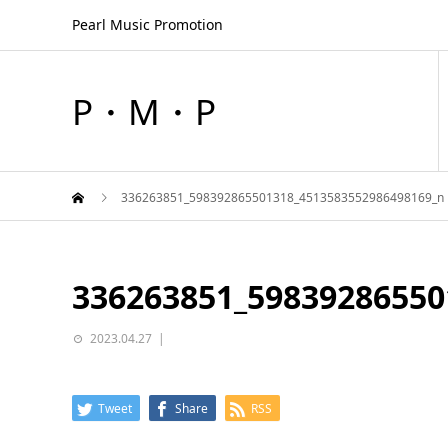
Pearl Music Promotion
P・M・P
336263851_598392865501318_4513583552986498169_n
336263851_59839286550
2023.04.27
Tweet
Share
RSS