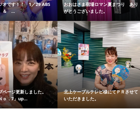
オです！！ 1／29 ABS
おおはさま宿場ロマン夏まつり あり
＆ ...
がとうございました。
ブページ更新しました。
北上ケーブルテレビ様にてＰＲさせて
ｏ．7」up...
いただきました。