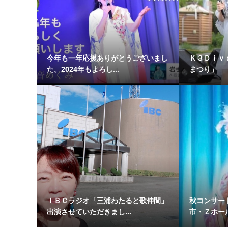
今年も一年応援ありがとうございまし
Ｋ３Ｄｉｖ
た。2024年もよろし...
まつり」
ＩＢＣラジオ「三浦わたると歌仲間」
秋コンサート
出演させていただきまし...
市・Ｚホー