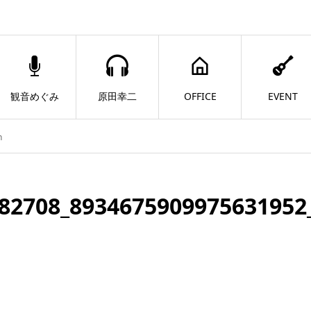
観音めぐみ
原田幸二
OFFICE
EVENT
n
82708_8934675909975631952