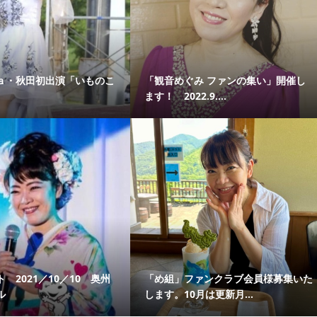
ａ・秋田初出演「いものこ
「観音めぐみ ファンの集い」開催し
ます！ 2022.9....
 2021／10／10 奥州
「め組」ファンクラブ会員様募集いた
ル
します。10月は更新月...