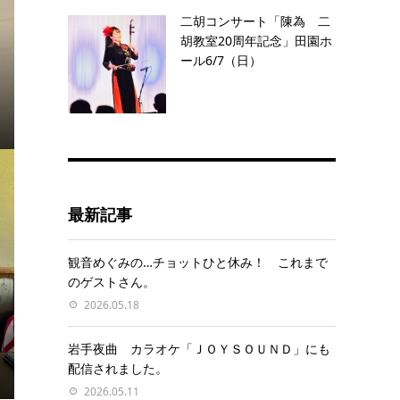
二胡コンサート「陳為 二
胡教室20周年記念」田園ホ
ール6/7（日）
最新記事
観音めぐみの…チョットひと休み！ これまで
のゲストさん。
2026.05.18
岩手夜曲 カラオケ「ＪＯＹＳＯＵＮＤ」にも
配信されました。
2026.05.11