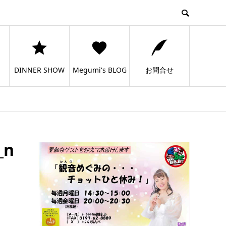
DINNER SHOW
Megumi's BLOG
お問合せ
_n