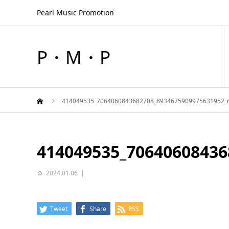
Pearl Music Promotion
P・M・P
414049535_7064060843682708_8934675909975631952_
414049535_70640608436
2024.01.06
Tweet
Share
RSS