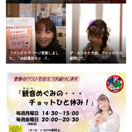
ファンクラブページ更新しまし
ザ・カラオケ大会。アートホテル
た。「め組通信Ｎｏ．7...
盛岡にて。