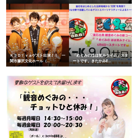
Ｋ３Ｄｉｖａゲスト出演！！ 一
「めぐみのほほ笑みタイム」スタ
関市藤沢文化ホール（...
ートです。きたかみE...