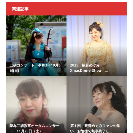
関連記事
二胡コンサート 令和3年10月3
2025 観音めぐみ
日(日)
XmasDinnerShow ...
陳為二胡教室オータムコンサー
第１回 観音めぐみファンの集
ト 11月25日（土）...
い お陰様で無事終了し...