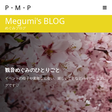
P・M・P
Megumi's BLOG
めぐみブログ
観音めぐみのひとりごと
イベントの様子や素敵な出会い、嬉しいことなどハッピーなブロ
グです♡