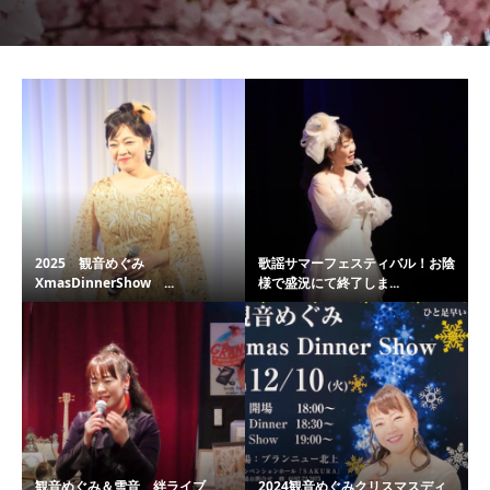
2025 観音めぐみ
歌謡サマーフェスティバル！お陰
XmasDinnerShow ...
様で盛況にて終了しま...
観音めぐみ＆雪音 絆ライブ
2024観音めぐみクリスマスディ