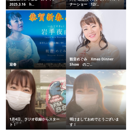
2025.3.16 h...
ナーショー 12/...
観音めぐみ Xmas Dinner
迎春
Show のご...
1月4日、ラジオ収録からスター
明けましておめでとうございま
ト！
す！