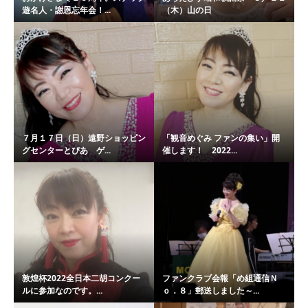
遊名人・謝恩忘年会！...
（木）山の日
７月１７日（日）遠野ショッピン
「観音めぐみ ファンの集い」開
グセンターとぴあ ゲ...
催します！ 2022...
敦煌杯2022全日本二胡コンクー
ファンクラブ会報「め組通信Ｎ
ルに参加なのです。...
ｏ．８」郵送しました～...