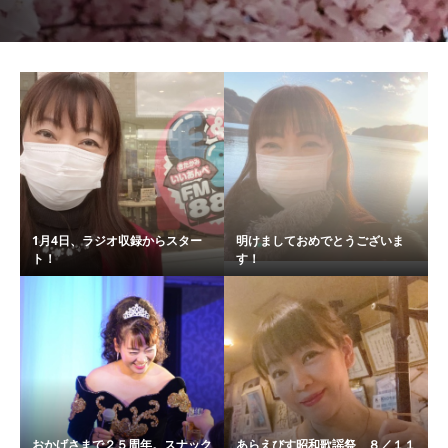
1月4日、ラジオ収録からスター
明けましておめでとうございま
ト！
す！
おかげさまで２５周年。スナック
あらえびす昭和歌謡祭 ８／１１