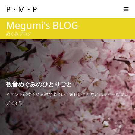
P・M・P
Megumi's BLOG
めぐみブログ
観音めぐみのひとりごと
イベントの様子や素敵な出会い、嬉しいことなどハッピーなブロ
グです♡