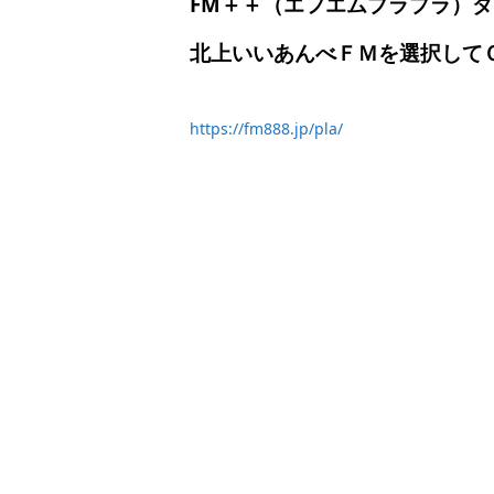
FM＋＋（エフエムプラプラ）
北上いいあんべＦＭを選択して
https://fm888.jp/pla/