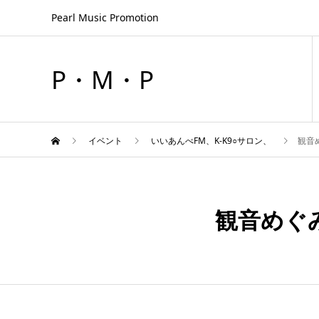
Pearl Music Promotion
P・M・P
イベント
いいあんべFM、K-K9○サロン、
観音
10月
04
観音めぐ
2028