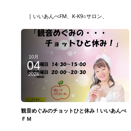
| いいあんべFM、K-K9○サロン、
10月
04
2028
観音めぐみのチョットひと休み！いいあんべ
ＦＭ