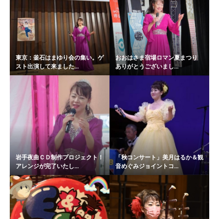
東京：釜石はまゆり会の集い。ゲ
おおはさま宿場ロマン夏まつり
スト出演して来ました...
ありがとうございまし...
岩手夜曲ＣＤ制作プロジェクト！
「秋コンサート」美月はるか＆観
アレンジが完了いたし...
音めぐみジョイントコ...